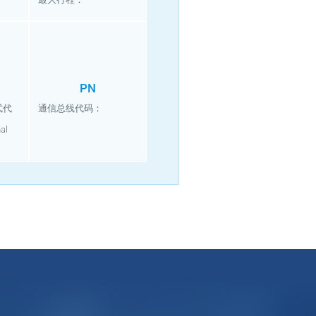
PN
式代
通信总线代码：
nal