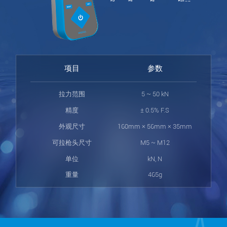
项目
参数
拉力范围
5 ~ 50 kN
精度
± 0.5% F.S
外观尺寸
160mm × 56mm × 35mm
可拉枪头尺寸
M5 ~ M12
单位
kN, N
重量
465g