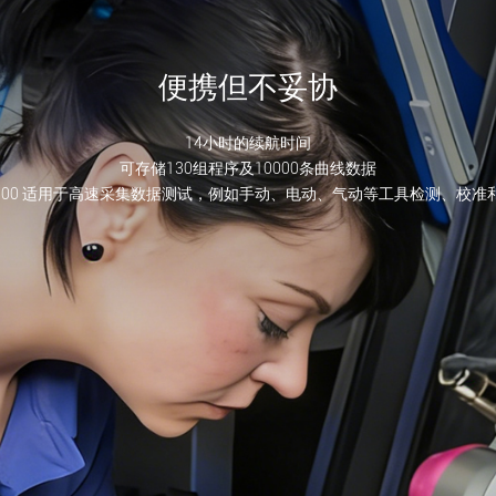
便携但不妥协
14小时的续航时间
可存储130组程序及10000条曲线数据
-2300 适用于高速采集数据测试，例如手动、电动、气动等工具检测、校准