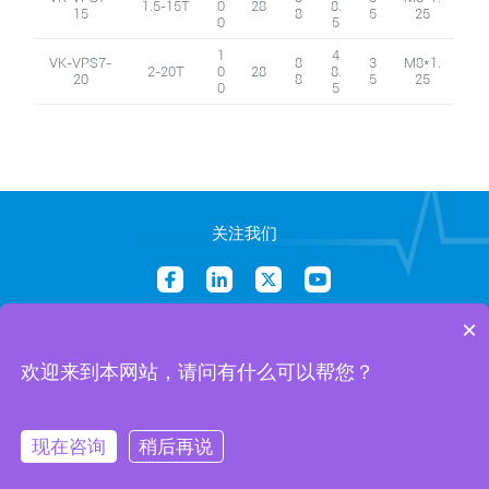
1.5-15T
0
28
8.
15
8
5
25
0
5
1
4
VK-VPS7-
8
3
M8*1.
2-20T
0
28
8.
20
8
5
25
0
5
关注我们
×
销售邮箱：Sales@vinteko.xyz
业务邮箱：Info@vinteko.xyz
欢迎来到本网站，请问有什么可以帮您？
版权所有
©
2026 VINTEKO 保留所有权利
沪ICP备2023021925号
沪公网安备31011702891619号
现在咨询
稍后再说
法律声明
隐私政策