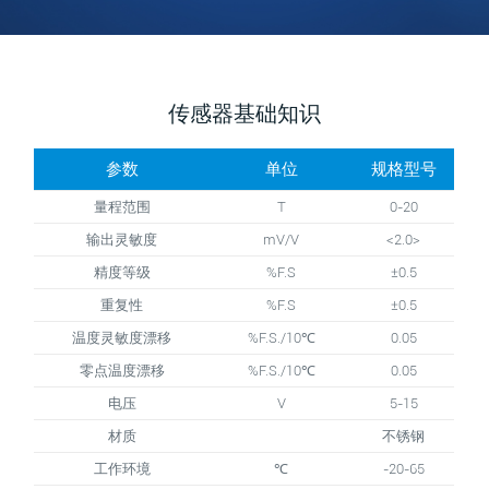
传感器基础知识
参数
单位
规格型号
量程范围
T
0-20
输出灵敏度
mV/V
<2.0>
精度等级
%F.S
±0.5
重复性
%F.S
±0.5
温度灵敏度漂移
%F.S./10℃
0.05
零点温度漂移
%F.S./10℃
0.05
电压
V
5-15
材质
不锈钢
工作环境
℃
-20-65