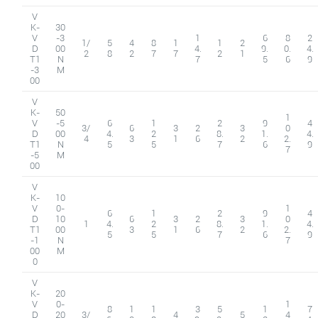
V
K-
30
V
-3
1
6
8
2
1/
5
4
8
1
1
2
D
00
4.
9.
0.
4.
2
8
2
7
7
2
1
T1
N
7
5
6
9
-3
M
00
V
K-
50
1
V
-5
6
1
2
9
4
3/
6
3
2
3
0
D
00
4.
2
8.
1.
4.
4
3
1
6
2
2.
T1
N
5
5
7
6
9
7
-5
M
00
V
K-
10
V
0-
1
6
1
2
9
4
D
10
6
3
2
3
0
1
4.
2
8.
1.
4.
T1
00
3
1
6
2
2.
5
5
7
6
9
-1
N
7
00
M
0
V
K-
20
V
0-
1
8
1
1
3
5
1
7
D
20
3/
4
5
4