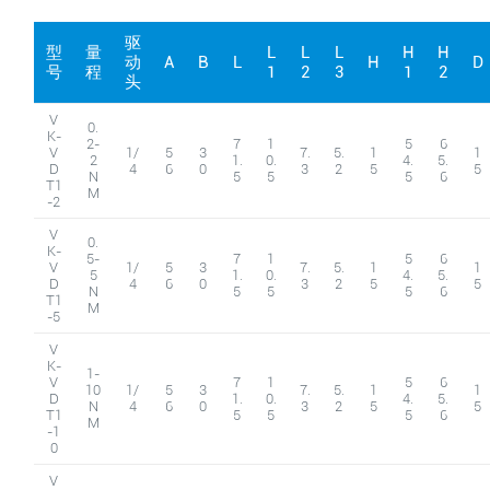
驱
型
量
L
L
L
H
H
动
A
B
L
H
D
号
程
1
2
3
1
2
头
V
0.
K-
2-
7
1
5
6
V
1/
5
3
7.
5.
1
1
2
1.
0.
4.
5.
D
4
6
0
3
2
5
5
N
5
5
5
6
T1
M
-2
V
0.
K-
5-
7
1
5
6
V
1/
5
3
7.
5.
1
1
5
1.
0.
4.
5.
D
4
6
0
3
2
5
5
N
5
5
5
6
T1
M
-5
V
K-
1-
V
7
1
5
6
10
1/
5
3
7.
5.
1
1
D
1.
0.
4.
5.
N
4
6
0
3
2
5
5
T1
5
5
5
6
M
-1
0
V