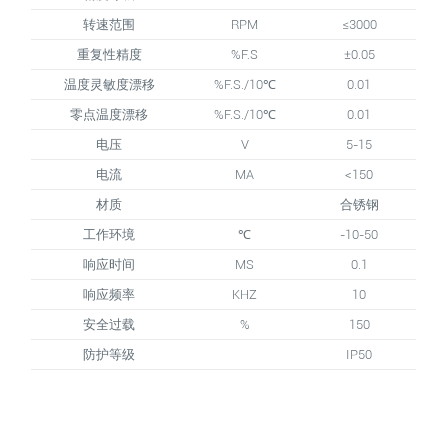
转速范围
RPM
≤3000
重复性精度
%F.S
±0.05
温度灵敏度漂移
%F.S./10℃
0.01
零点温度漂移
%F.S./10℃
0.01
电压
V
5-15
电流
MA
<150
材质
合锈钢
工作环境
℃
-10-50
响应时间
MS
0.1
响应频率
KHZ
10
安全过载
%
150
防护等级
IP50